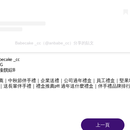
Babecake _cc（@anbabe_cc）分享的貼文
becake _cc
IG
臻饌綜
B
薦｜中秋節伴手禮｜企業送禮｜公司過年禮盒｜員工禮盒｜堅果
｜送長輩伴手禮｜禮盒推薦
過年送什麼禮盒｜伴手禮品牌排
ptt
上一頁