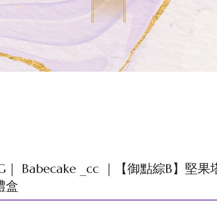
IG｜ Babecake _cc ｜【御點綜
禮盒