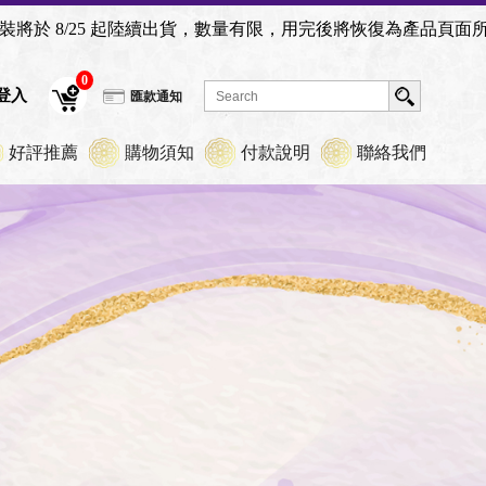
5 起陸續出貨，數量有限，用完後將恢復為產品頁面所示之原版包
0
員登入
匯款通知
好評推薦
購物須知
付款說明
聯絡我們