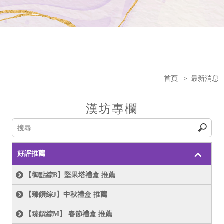
首頁
>
最新消息
漢坊專欄
好評推薦
【御點綜B】堅果塔禮盒 推薦
【臻饌綜J】中秋禮盒 推薦
【臻饌綜M】 春節禮盒 推薦