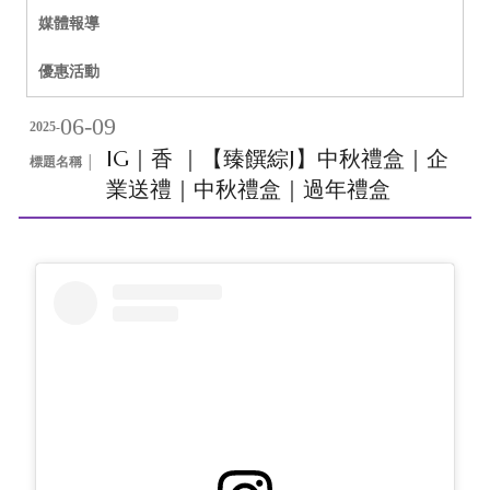
媒體報導
優惠活動
06-09
2025-
IG｜香 ｜【臻饌綜J】中秋禮盒｜企
標題名稱 │
業送禮｜中秋禮盒｜過年禮盒