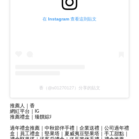
在 Instagram 查看這則貼文
香（@s01270127）分享的貼文
推薦人｜
香
網紅平台｜
IG
推薦禮盒｜臻饌綜
J
過年禮盒推薦｜中秋節伴手禮｜企業送禮｜公司過年禮
盒｜員工禮盒｜堅果塔｜夏威夷豆堅果塔｜手工甜點｜