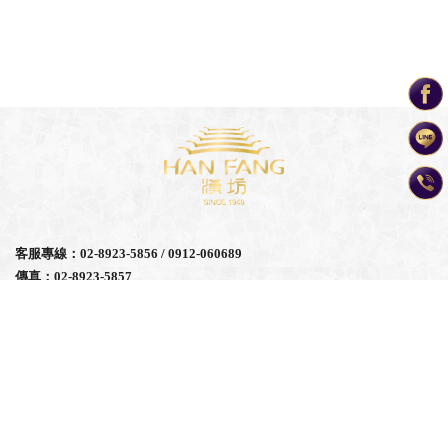
客服專線：02-8923-5856 / 0912-060689
傳真：02-8923-5857
統編：24386932｜漢坊食品有限公司
Email：hanfang.service@gmail.com
地址：新北市永和區永利路226號
營業時間：週一至週六 AM9:00 ~ PM8:00 (中秋前一個月沒有休假)
食品業登陸字號：F-124386932-00000-0
關於漢坊
企業團購
系列一覽
線上購買
優惠活動