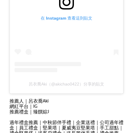
在 Instagram 查看這則貼文
呂衣喬Aki（@akichao0422）分享的貼文
推薦人｜
呂衣喬
Aki
網紅平台｜
IG
推薦禮盒｜臻饌綜
J
過年禮盒推薦｜中秋節伴手禮｜企業送禮｜公司過年禮
盒｜員工禮盒｜堅果塔｜夏威夷豆堅果塔｜手工甜點｜