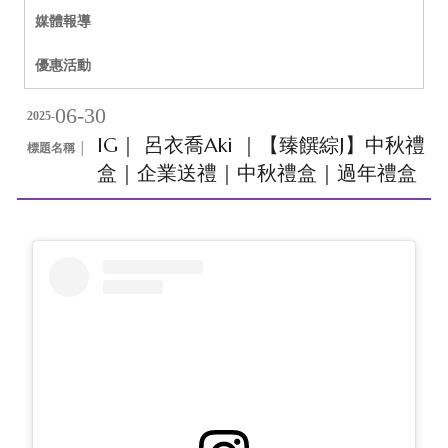
媒體報導
優惠活動
06-30
2025-
IG｜ 呂衣喬Aki ｜【臻饌綜J】中秋禮
標題名稱 │
盒｜企業送禮｜中秋禮盒｜過年禮盒