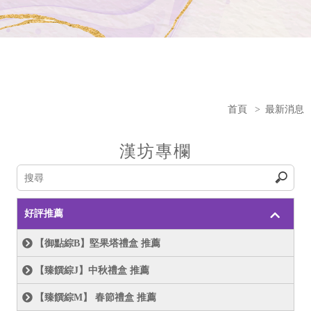
首頁
>
最新消息
漢坊專欄
好評推薦
【御點綜B】堅果塔禮盒 推薦
【臻饌綜J】中秋禮盒 推薦
【臻饌綜M】 春節禮盒 推薦