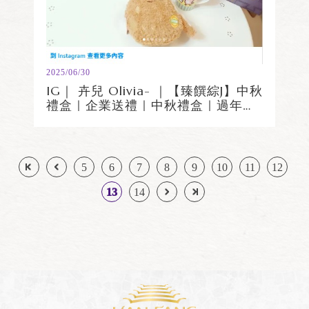
2025/06/30
IG｜ 卉兒 Olivia- ｜【臻饌綜J】中秋
禮盒｜企業送禮｜中秋禮盒｜過年禮
盒
5
6
7
8
9
10
11
12
13
14