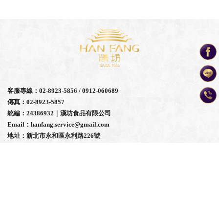
客服專線：02-8923-5856 / 0912-060689
傳真：02-8923-5857
統編：24386932｜漢坊食品有限公司
Email：hanfang.service@gmail.com
地址：新北市永和區永利路226號
營業時間：週一至週六 AM9:00 ~ PM8:00 (中秋前一個月沒有休假)
食品業登陸字號：F-124386932-00000-0
關於漢坊
企業團購
系列一覽
線上購買
優惠活動
好評推薦
購物須知
付款說明
聯絡我們
防詐騙宣導
糕餅店
台北糕餅店
永和糕餅店
萬華糕餅店
糕餅店推薦