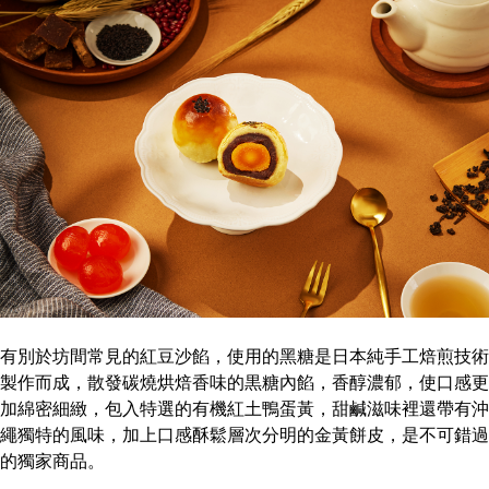
有別於坊間常見的紅豆沙餡，使用的黑糖是日本純手工焙煎技術
製作而成，散發碳燒烘焙香味的黒糖內餡，香醇濃郁，使口感更
加綿密細緻，包入特選的有機紅土鴨蛋黃，甜鹹滋味裡還帶有沖
繩獨特的風味，加上口感酥鬆層次分明的金黃餅皮，是不可錯過
的獨家商品。