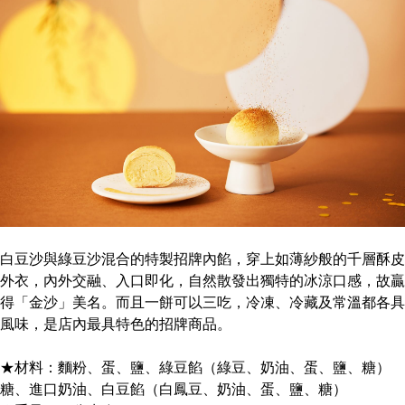
白豆沙與綠豆沙混合的特製招牌內餡，穿上如薄紗般的千層酥皮
外衣，內外交融、入口即化，自然散發出獨特的冰涼口感，故贏
得「金沙」美名。而且一餅可以三吃，冷凍、冷藏及常溫都各具
風味，是店內最具特色的招牌商品。
★材料：麵粉、蛋、鹽、綠豆餡（綠豆、奶油、蛋、鹽、糖）
糖、進口奶油、白豆餡（白鳳豆、奶油、蛋、鹽、糖）