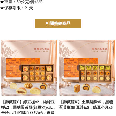
★重量：50公克/個±8％
★保存期限：21天
相關熱銷商品
【御藏綜C】綠豆椪x2，純綠豆
【御藏綜K】土鳳梨酥x5，黑糖
椪x2，黑糖蛋黃酥(紅豆沙)x3，
蛋黃酥(紅豆沙)x5，綠豆小月x5
金沙小月(招牌白豆沙)x3，夏威