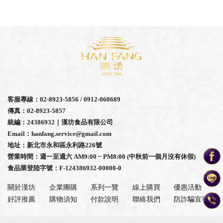
客服專線：02-8923-5856 / 0912-060689
傳真：02-8923-5857
統編：24386932｜漢坊食品有限公司
Email：hanfang.service@gmail.com
地址：新北市永和區永利路226號
營業時間：週一至週六 AM9:00 ~ PM8:00 (中秋前一個月沒有休假)
食品業登陸字號：F-124386932-00000-0
關於漢坊
企業團購
系列一覽
線上購買
優惠活動
好評推薦
購物須知
付款說明
聯絡我們
防詐騙宣導
糕餅店
台北糕餅店
永和糕餅店
萬華糕餅店
糕餅店推薦