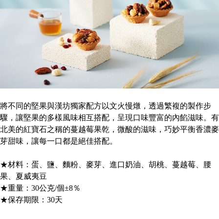
將不同的堅果與漢坊獨家配方以文火慢燉，透過繁複的製作步
驟，讓堅果的多樣風味相互搭配，呈現口味豐富的內餡滋味。有
北美的紅寶石之稱的蔓越莓果乾，微酸的滋味，巧妙平衡香濃麥
芽甜味，讓每一口都是絕佳搭配。
★材料：蛋、鹽、麵粉、麥芽、進口奶油、胡桃、蔓越莓、腰
果、夏威夷豆
★重量：30公克/個±8％
★保存期限：30天