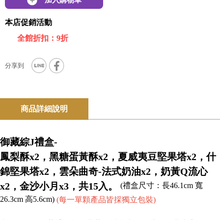
加入購物車
本店促銷活動
全館折扣：9折
商品詳細說明
御藏綜J禮盒-
鳳梨酥x2，黑糖蛋黃酥x2，夏威夷豆堅果塔x2，什
錦堅果塔x2，雲朵曲奇-法式奶油x2，奶黃Q流心
x2，金沙小月x3，共15入。
(禮盒尺寸：長46.1cm 寬
26.3cm 高5.6cm)
(每一單顆產品皆採獨立包裝)