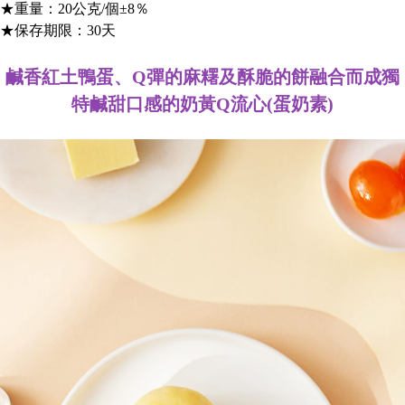
★重量：20公克/個±8％
★保存期限：30天
鹹香紅土鴨蛋、Q彈的麻糬及酥脆的餅融合而成獨
特鹹甜口感的奶黃Q流心(蛋奶素)