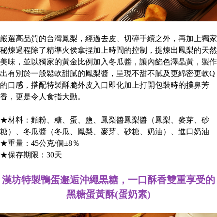
嚴選高品質的台灣鳳梨，經過去皮、切碎手續之外，再加上獨家
秘煉過程除了精準火侯拿捏加上時間的控制，提煉出鳳梨的天然
美味，並以獨家的黃金比例加入冬瓜醬，讓內餡色澤晶黃，製作
出有別於一般鬆軟甜膩的鳳梨醬，呈現不甜不膩及更綿密更軟Q
的口感，搭配特製酥脆外皮入口即化加上打開包裝時的撲鼻芳
香，更是令人食指大動。
★材料：麵粉、糖、蛋、鹽、鳳梨醬鳳梨醬（鳳梨、麥芽、砂
糖）、冬瓜醬（冬瓜、鳳梨、麥芽、砂糖、奶油）、進口奶油
★重量：45公克/個±8％
★保存期限：30天
漢坊特製鴨蛋邂逅沖繩黒糖，一口酥香雙重享受的
黑糖蛋黃酥(蛋奶素)