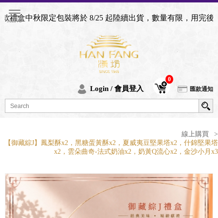
包裝將於 8/25 起陸續出貨，數量有限，用完後將恢復為產品
0
Login / 會員登入
匯款通知
線上購買
>
【御藏綜J】鳳梨酥x2，黑糖蛋黃酥x2，夏威夷豆堅果塔x2，什錦堅果塔
x2，雲朵曲奇-法式奶油x2，奶黃Q流心x2，金沙小月x3