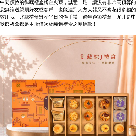
中間價位的御藏禮盒橘金典藏，誠意十足，讓沒有非常高預算的
您無論送親朋好友或客戶，也能達到大方大器又不會花很多錢的
效用哦！此款禮盒無論平日的伴手禮，過年過節禮盒，尤其是中
秋節禮盒都是本店僅次於臻饌禮盒之暢銷款！