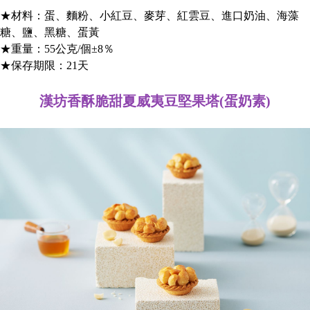
★材料：蛋、麵粉、小紅豆、麥芽、紅雲豆、進口奶油、海藻
糖、鹽、黑糖、蛋黃
★重量：55公克/個±8％
★保存期限：21天
漢坊香酥脆甜夏威夷豆堅果塔(蛋奶素)