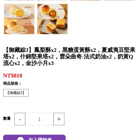
【御藏綜J】鳳梨酥x2，黑糖蛋黃酥x2，夏威夷豆堅果
塔x2，什錦堅果塔x2，雲朵曲奇-法式奶油x2，奶黃Q
流心x2，金沙小月x3
NT$810
商品規格：
【御藏綜J】
-
+
數量