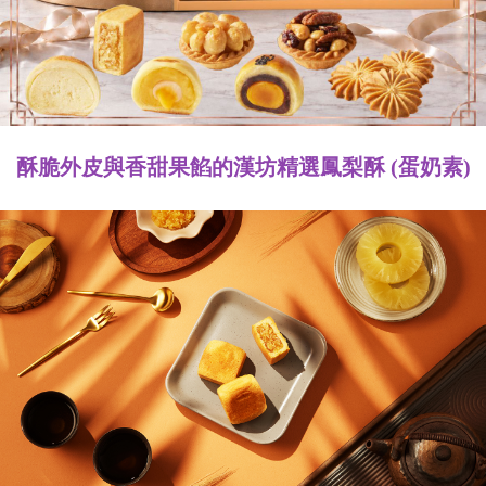
酥脆外皮與香甜果餡的漢坊精選鳳梨酥 (蛋奶素)