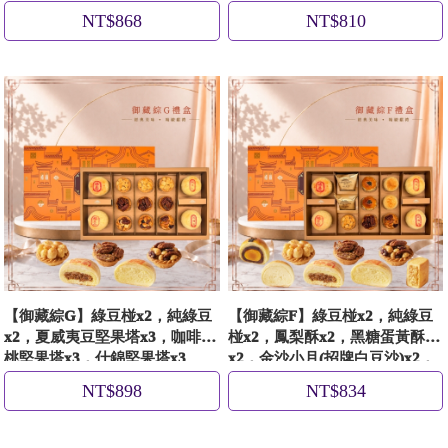
夷豆堅果塔x3
NT$868
NT$810
【御藏綜G】綠豆椪x2，純綠豆
【御藏綜F】綠豆椪x2，純綠豆
x2，夏威夷豆堅果塔x3，咖啡胡
椪x2，鳳梨酥x2，黑糖蛋黃酥
桃堅果塔x3，什錦堅果塔x3
x2，金沙小月(招牌白豆沙)x2，
夏威夷豆堅果塔x1，咖啡胡桃堅
NT$898
NT$834
果塔x1，什錦堅果塔x1