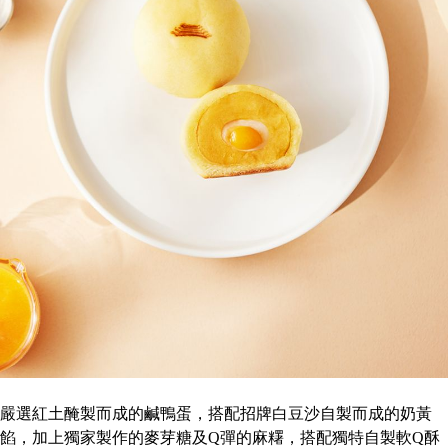
嚴選紅土醃製而成的鹹鴨蛋，搭配招牌白豆沙自製而成的奶黃
餡，加上獨家製作的麥芽糖及Q彈的麻糬，搭配獨特自製軟Q酥