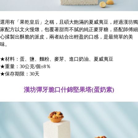
選用有「果乾皇后」之稱，且碩大飽滿的夏威夷豆，經過漢坊獨
家配方以文火慢燉，包覆著甜而不膩的純正麥芽糖，搭配師傅細
心揉製出酥脆的派皮，兩者結合出輕盈的口感，是最簡單的美
味。
★材料：蛋、鹽、麵粉、麥芽、進口奶油、夏威夷豆
★重量：30公克/個±8％
★保存期限：30天
漢坊彈牙脆口什錦堅果塔(蛋奶素)