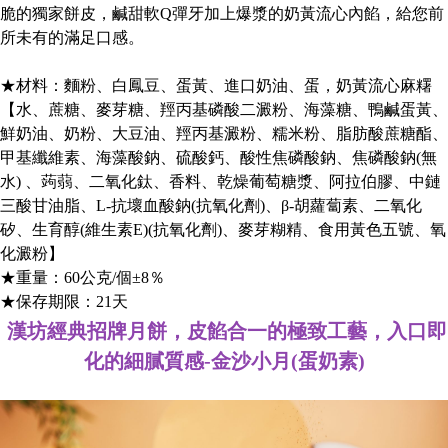
脆的獨家餅皮，鹹甜軟Q彈牙加上爆漿的奶黃流心內餡，給您前
所未有的滿足口感。
★材料：麵粉、白鳳豆、蛋黃、進口奶油、蛋，奶黃流心麻糬
【水、蔗糖、麥芽糖、羥丙基磷酸二澱粉、海藻糖、鴨鹹蛋黃、
鮮奶油、奶粉、大豆油、羥丙基澱粉、糯米粉、脂肪酸蔗糖酯、
甲基纖維素、海藻酸鈉、硫酸鈣、酸性焦磷酸鈉、焦磷酸鈉(無
水) 、蒟蒻、二氧化鈦、香料、乾燥葡萄糖漿、阿拉伯膠、中鏈
三酸甘油脂、L-抗壞血酸鈉(抗氧化劑)、β-胡蘿蔔素、二氧化
矽、生育醇(維生素E)(抗氧化劑)、麥芽糊精、食用黃色五號、氧
化澱粉】
★重量：60公克/個±8％
★保存期限：21天
漢坊經典招牌月餅，皮餡合一的極致工藝，入口即
化的細膩質感-金沙小月(蛋奶素)