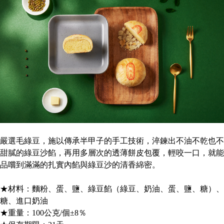
嚴選毛綠豆，施以傳承半甲子的手工技術，淬鍊出不油不乾也不
甜膩的綠豆沙餡，再用多層次的透薄餅皮包覆，輕咬一口，就能
品嚐到滿滿的扎實內餡與綠豆沙的清香綿密。
★材料：麵粉、蛋、鹽、綠豆餡（綠豆、奶油、蛋、鹽、糖）、
糖、進口奶油
★重量：100公克/個±8％