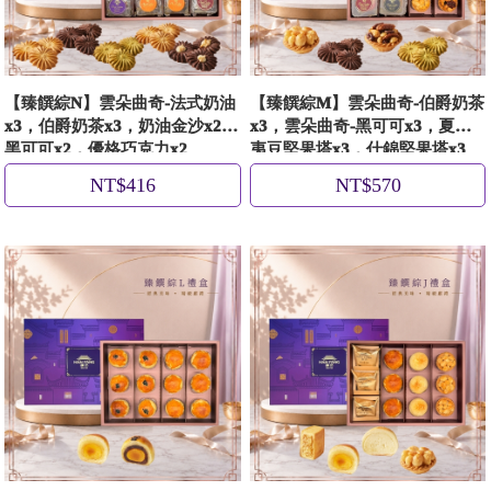
【臻饌綜N】雲朵曲奇-法式奶油
【臻饌綜M】雲朵曲奇-伯爵奶茶
x3，伯爵奶茶x3，奶油金沙x2，
x3，雲朵曲奇-黑可可x3，夏威
黑可可x2，優格巧克力x2
夷豆堅果塔x3，什錦堅果塔x3
NT$416
NT$570