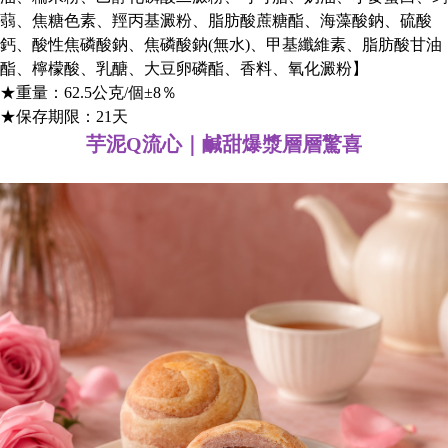
蒻、焦糖色素、羥丙基澱粉、脂肪酸蔗糖酯、海藻酸鈉、硫酸
鈣、酸性焦磷酸鈉、焦磷酸鈉(無水)、甲基纖維素、脂肪酸甘油
酯、檸檬酸、乳醣、大豆卵磷酯、香料、氧化澱粉】
★重量：62.5公克/個±8％
★保存期限：21天
芋泥Q流心｜鹹甜爆漿層層驚喜