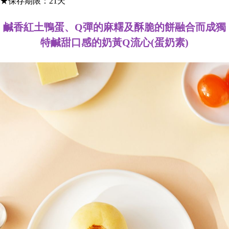
★保存期限：21天
鹹香紅土鴨蛋、Q彈的麻糬及酥脆的餅融合而成獨
特鹹甜口感的奶黃Q流心(蛋奶素)