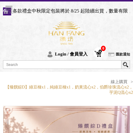
中秋限定包裝將於 8/25 起陸續出貨，數量有限，用完後將恢
0
Login / 會員登入
匯款通知
線上購買
>
【臻饌綜D】綠豆椪x1，純綠豆椪x1，奶黃流心x2，伯爵珍珠流心x2，
芋泥Q流心x2