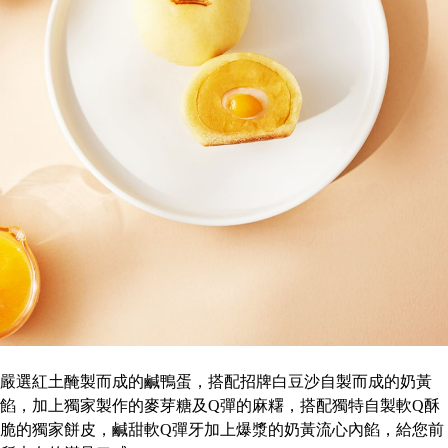
嚴選紅土醃製而成的鹹鴨蛋，搭配招牌白豆沙自製而成的奶黃
餡，加上獨家製作的麥芽糖及Q彈的麻糬，搭配獨特自製軟Q酥
脆的獨家餅皮，鹹甜軟Q彈牙加上爆漿的奶黃流心內餡，給您前