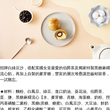
招牌白綠豆沙，搭配英國女皇最愛的伯爵茶及獨家特製黑糖麻糬
流心餡，再加上自製的麥芽糖，豐富的層次堆疊讓您齒頰留香，
一試難忘。
★材料：麵粉、白鳳豆、綠豆、進口奶油、葵花油、伯爵茶、
蛋、鹽、黑糖麻糬流心【水、麥芽糖、蔗糖、海藻糖、奶粉、羥
丙基磷酸二澱粉、黑糖(蔗糖、糖蜜)、白鳳豆沙、大豆油、鮮奶
油、糯米粉、乙醇化磷酸二澱粉、可可脂、奶油、小麥蛋白、蒟