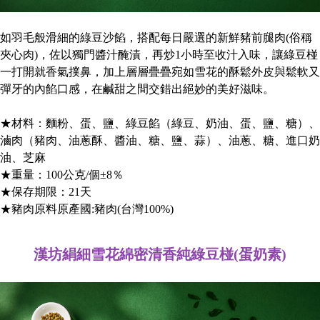
如羽毛般滑細的綠豆沙餡，搭配每日嚴選的新鮮豬前腿肉(俗稱
夾心肉)，佐以獨門醬汁醃漬，再炒1小時至收汁入味，讓綠豆椪
一打開就香氣撲鼻，加上層層疊疊宛如雪花的酥鬆外皮與鬆軟又
彈牙的內餡口感，在鹹甜之間交錯出絕妙的美好滋味。
★材料：麵粉、蛋、鹽、綠豆餡（綠豆、奶油、蛋、鹽、糖）、
滷肉（豬肉、油蔥酥、醬油、糖、鹽、蒜）、油蔥、糖、進口奶
油、芝麻
★重量：100公克/個±8％
★保存期限：21天
★豬肉原料原產國:豬肉(台灣100%)
漢坊絹細雪花綿密清香純綠豆椪(蛋奶素)