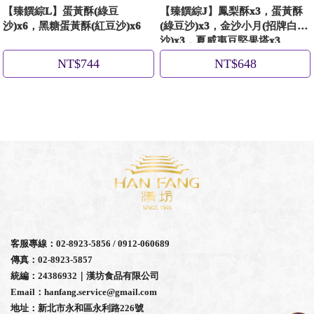
【臻饌綜L】蛋黃酥(綠豆
【臻饌綜J】鳳梨酥x3，蛋黃酥
沙)x6，黑糖蛋黃酥(紅豆沙)x6
(綠豆沙)x3，金沙小月(招牌白豆
沙)x3，夏威夷豆堅果塔x3
NT$744
NT$648
客服專線：02-8923-5856 / 0912-060689
傳真：02-8923-5857
統編：24386932｜漢坊食品有限公司
Email：hanfang.service@gmail.com
地址：新北市永和區永利路226號