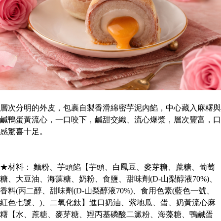
層次分明的外皮，包裹自製香滑綿密芋泥內餡，中心藏入麻糬與
鹹鴨蛋黃流心，一口咬下，鹹甜交織、流心爆漿，層次豐富，口
感驚喜十足。
★材料： 麵粉、芋頭餡【芋頭、白鳳豆、麥芽糖、蔗糖、葡萄
糖、大豆油、海藻糖、奶粉、食鹽、甜味劑(D-山梨醇液70%)、
香料(丙二醇、甜味劑(D-山梨醇液70%)、食用色素(藍色一號、
紅色七號、)、二氧化鈦】進口奶油、紫地瓜、蛋、奶黃流心麻
糬【水、蔗糖、麥芽糖、羥丙基磷酸二澱粉、海藻糖、鴨鹹蛋