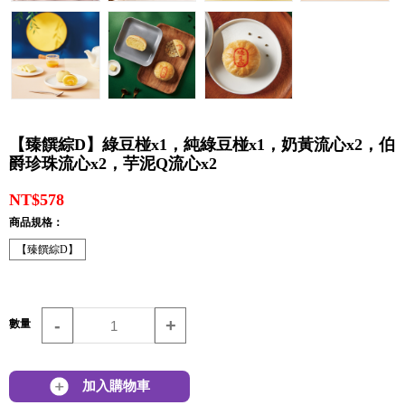
【臻饌綜D】綠豆椪x1，純綠豆椪x1，奶黃流心x2，伯
爵珍珠流心x2，芋泥Q流心x2
NT$578
商品規格：
【臻饌綜D】
-
+
數量
加入購物車