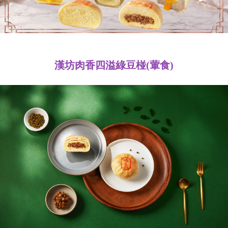
漢坊肉香四溢綠豆椪(葷食)