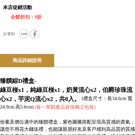
本店促銷活動
全館折扣：9折
商品詳細說明
臻饌綜D禮盒-
綠豆椪x1，純綠豆椪x1，奶黃流心x2，伯爵珍珠流
心x2，芋泥Q流心x2，共8入。
(禮盒尺寸：長34.6cm 寬
24.9cm 高5.6cm)
(每一單顆產品皆採獨立包裝)
份量及價位適中的臻饌禮盒，紫色圖騰搭配呈現高質感的貴氣，
讓您不用花大錢送禮，也能讓親朋好友及客戶感到高品質的質感