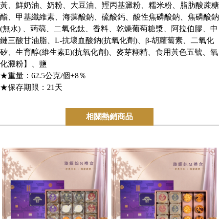
黃、鮮奶油、奶粉、大豆油、羥丙基澱粉、糯米粉、脂肪酸蔗糖
酯、甲基纖維素、海藻酸鈉、硫酸鈣、酸性焦磷酸鈉、焦磷酸鈉
(無水) 、蒟蒻、二氧化鈦、香料、乾燥葡萄糖漿、阿拉伯膠、中
鏈三酸甘油脂、L-抗壞血酸鈉(抗氧化劑)、β-胡蘿蔔素、二氧化
矽、生育醇(維生素E)(抗氧化劑)、麥芽糊精、食用黃色五號、氧
化澱粉】、鹽
★重量：62.5公克/個±8％
★保存期限：21天
相關熱銷商品