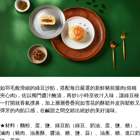
如羽毛般滑細的綠豆沙餡，搭配每日嚴選的新鮮豬前腿肉(俗稱
夾心肉)，佐以獨門醬汁醃漬，再炒1小時至收汁入味，讓綠豆椪
一打開就香氣撲鼻，加上層層疊疊宛如雪花的酥鬆外皮與鬆軟又
彈牙的內餡口感，在鹹甜之間交錯出絕妙的美好滋味。
★材料：麵粉、蛋、鹽、綠豆餡（綠豆、奶油、蛋、鹽、糖）、
滷肉（豬肉、油蔥酥、醬油、糖、鹽、蒜）、油蔥、糖、進口奶