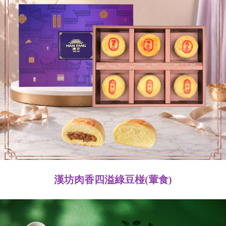
漢坊肉香四溢綠豆椪(葷食)