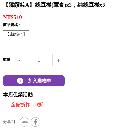
【臻饌綜A】綠豆椪(葷食)x3，純綠豆椪x3
NT$510
商品規格：
【臻饌綜A】
-
+
數量
加入購物車
本店促銷活動
全館折扣：9折