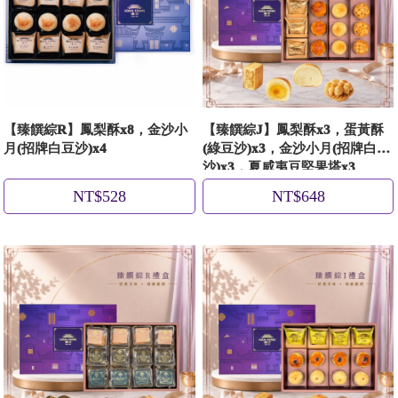
【臻饌綜R】鳳梨酥x8，金沙小
【臻饌綜J】鳳梨酥x3，蛋黃酥
月(招牌白豆沙)x4
(綠豆沙)x3，金沙小月(招牌白豆
沙)x3，夏威夷豆堅果塔x3
NT$528
NT$648