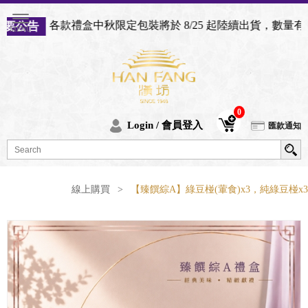
各款禮盒中秋限定包裝將於 8/25 起陸續出貨，數量有限，
0
Login / 會員登入
匯款通知
線上購買
>
【臻饌綜A】綠豆椪(葷食)x3，純綠豆椪x3