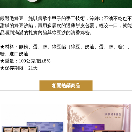
嚴選毛綠豆，施以傳承半甲子的手工技術，淬鍊出不油不乾也不
甜膩的綠豆沙餡，再用多層次的透薄餅皮包覆，輕咬一口，就能
品嚐到滿滿的扎實內餡與綠豆沙的清香綿密。
★材料：麵粉、蛋、鹽、綠豆餡（綠豆、奶油、蛋、鹽、糖）、
糖、進口奶油
★重量：100公克/個±8％
★保存期限：21天
相關熱銷商品