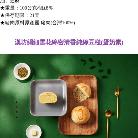
油、芝麻
★重量：100公克/個±8％
★保存期限：21天
★豬肉原料原產國:豬肉(台灣100%)
漢坊絹細雪花綿密清香純綠豆椪(蛋奶素)