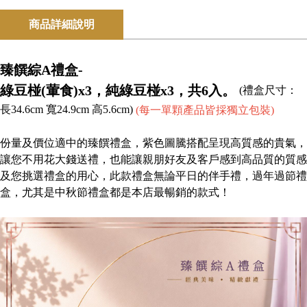
商品詳細說明
臻饌綜A禮盒-
綠豆椪(葷食)x3，純綠豆椪x3，共6入。
(禮盒尺寸：
長34.6cm 寬24.9cm 高5.6cm)
(每一單顆產品皆採獨立包裝)
份量及價位適中的臻饌禮盒，紫色圖騰搭配呈現高質感的貴氣，
讓您不用花大錢送禮，也能讓親朋好友及客戶感到高品質的質感
及您挑選禮盒的用心，此款禮盒無論平日的伴手禮，過年過節禮
盒，尤其是中秋節禮盒都是本店最暢銷的款式！