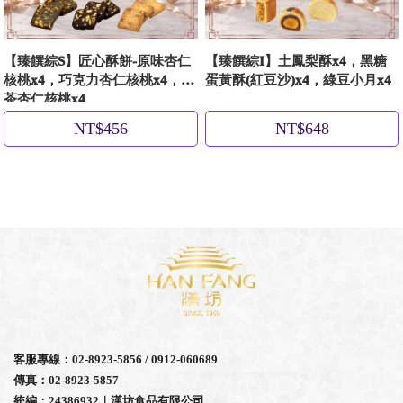
【臻饌綜S】匠心酥餅-原味杏仁
【臻饌綜I】土鳳梨酥x4，黑糖
核桃x4，巧克力杏仁核桃x4，紅
蛋黃酥(紅豆沙)x4，綠豆小月x4
茶杏仁核桃x4
NT$456
NT$648
客服專線：02-8923-5856 / 0912-060689
傳真：02-8923-5857
統編：24386932｜漢坊食品有限公司