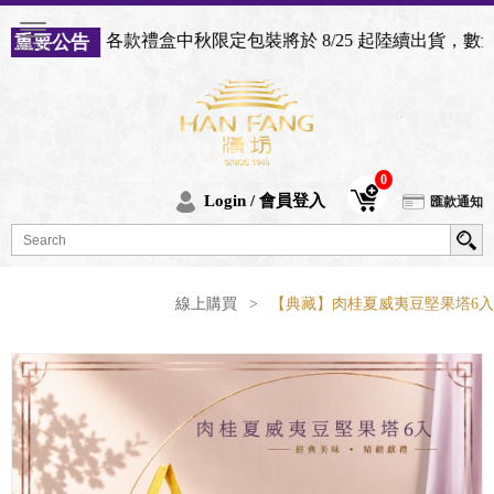
各款禮盒中秋限定包裝將於 8/25 起陸續出貨，數量有限
告
0
Login / 會員登入
匯款通知
線上購買
>
【典藏】肉桂夏威夷豆堅果塔6入