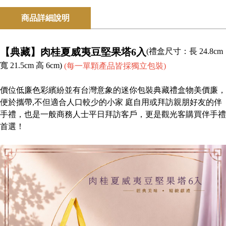
商品詳細說明
【典藏】肉桂夏威夷豆堅果塔6入
(禮盒尺寸：長 24.8cm
寬 21.5cm 高 6cm)
(每一單顆產品皆採獨立包裝)
價位低廉色彩繽紛並有台灣意象的迷你包裝典藏禮盒物美價廉，
便於攜帶,不但適合人口較少的小家 庭自用或拜訪親朋好友的伴
手禮，也是一般商務人士平日拜訪客戶，更是觀光客購買伴手禮
首選！