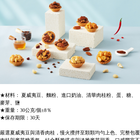
★材料： 夏威夷豆、麵粉、進口奶油、清華肉桂粉、蛋、糖、
麥芽、鹽
★重量：30公克/個±8％
★保存期限：30天
嚴選夏威夷豆與清香肉桂，慢火攪拌至顆顆均勻上色、完整包覆