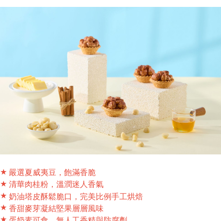
★
嚴選夏威夷豆，飽滿香脆
★
清華肉桂粉，溫潤迷人香氣
★
奶油塔皮酥鬆脆口，完美比例手工烘焙
★
香甜麥芽凝結堅果層層風味
★
蛋奶素可食，無人工香精與防腐劑