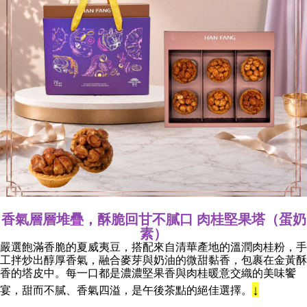
香氣層層堆疊，酥脆回甘不膩口
肉桂堅果塔（蛋奶
素）
嚴選飽滿香脆的夏威夷豆，搭配來自清華產地的溫潤肉桂粉，手
工拌炒出醇厚香氣，融合麥芽與奶油的微甜黏香，包裹在金黃酥
香的塔皮中。每一口都是濃濃堅果香與肉桂暖意交織的美味饗
↓
宴，甜而不膩、香氣四溢，是午後茶點的絕佳選擇。