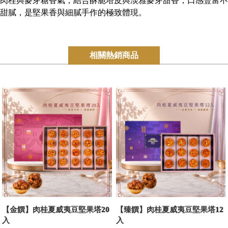
肉桂與麥芽糖香氣，結合酥脆塔皮與淡雅麥芽甜香，口感豐富不
甜膩，是堅果香與細膩手作的極致體現。
相關熱銷商品
【金饌】肉桂夏威夷豆堅果塔20
【臻饌】肉桂夏威夷豆堅果塔12
入
入