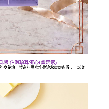
感-伯爵珍珠流心(蛋奶素)
的麥芽糖，豐富的層次堆疊讓您齒頰留香，一試難