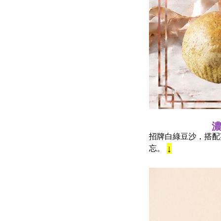
濃
招牌白綠豆沙，搭配
↓
忘。