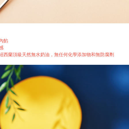
內餡
感
紐西蘭頂級天然無水奶油，無任何化學添加物和無防腐劑