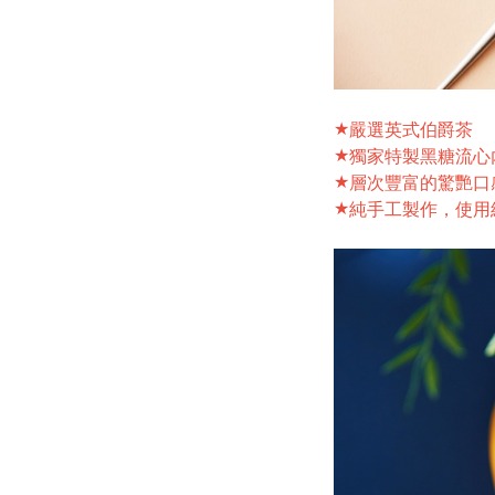
★
嚴選英式伯爵茶
★
獨家特製黑糖流心
★
層次豐富的驚艷口
★
純手工製作，使用