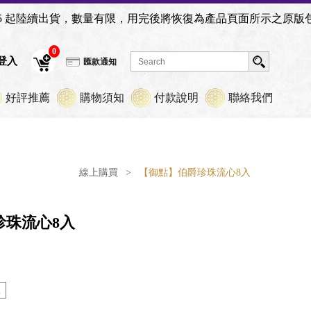
恢復為產品頁面所示之原版包裝，敬請見諒。
0
員登入
匯款通知
好評推薦
購物須知
付款說明
聯絡我們
線上購買
>
【御點】伯爵珍珠流心8入
珍珠流心8入
入