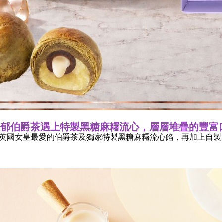
郁伯爵茶遇上特製黑糖麻糬流心，層層堆疊的豐富口
英國女皇最愛的伯爵茶及獨家特製黑糖麻糬流心餡，再加上自製