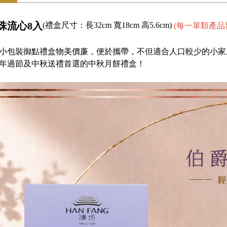
珠流心8入
(禮盒尺寸：長32cm 寬18cm 高5.6cm)
(每一單顆產品
小包裝御點禮盒物美價廉，便於攜帶，不但適合人口較少的小家
年過節及中秋送禮首選的中秋月餅禮盒！