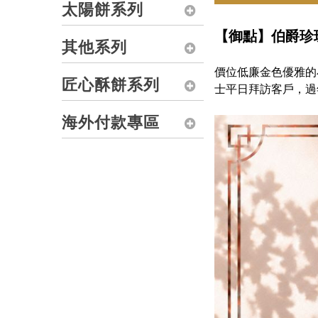
太陽餅系列
【御點】伯爵珍
其他系列
價位低廉金色優雅的
匠心酥餅系列
士平日拜訪客戶，過
海外付款專區