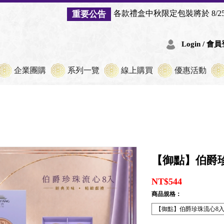
盒中秋限定包裝將於 8/25 起陸續出貨，數量有限，用完後將
Login / 會
企業團購
系列一覽
線上購買
優惠活動
【御點】伯爵
NT$544
商品規格：
【御點】伯爵珍珠流心8