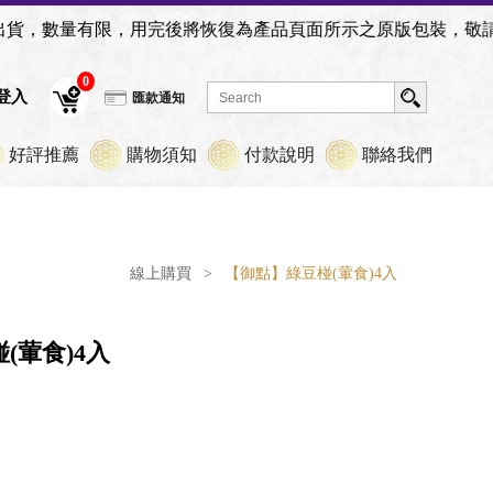
復為產品頁面所示之原版包裝，敬請見諒。
0
員登入
匯款通知
好評推薦
購物須知
付款說明
聯絡我們
線上購買
>
【御點】綠豆椪(葷食)4入
(葷食)4入