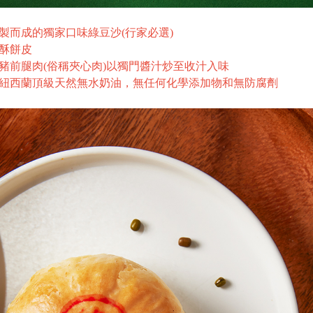
製而成的獨家口味綠豆沙(行家必選)
酥餅皮
豬前腿肉(俗稱夾心肉)以獨門醬汁炒至收汁入味
紐西蘭頂級天然無水奶油，無任何化學添加物和無防腐劑