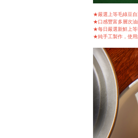
★嚴選上等毛綠豆自
★口感豐富多層次油
★每日嚴選新鮮上等
★純手工製作，使用