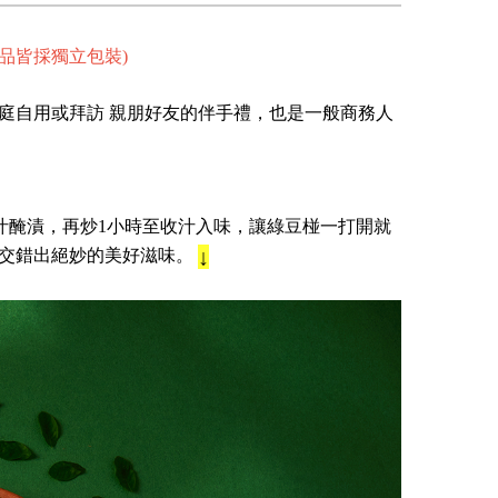
品皆採獨立包裝)
庭自用或拜訪 親朋好友的伴手禮，也是一般商務人
)
汁醃漬，再炒1小時至收汁入味，讓綠豆椪一打開就
↓
絕妙的美好滋味。​​​​​