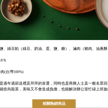
鹽、綠豆餡（綠豆、奶油、蛋、鹽、糖）、滷肉（豬肉、油蔥酥
±8％
(台灣100%)
是過年過節送禮及拜拜的首選，同時也是商務人士及一般名眾回
砌壺烏龍茶，美味又不會造成負擔，也能解決辦公室忙碌上班族
相關熱銷商品