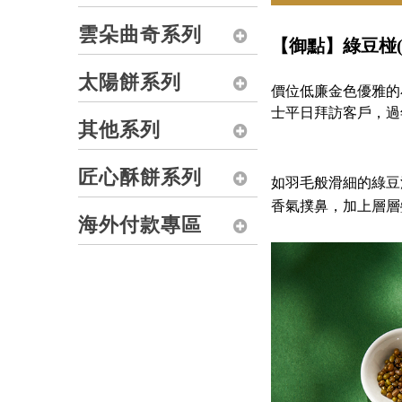
雲朵曲奇系列
【御點】綠豆椪(
太陽餅系列
價位低廉金色優雅的
士平日拜訪客戶，過
其他系列
匠心酥餅系列
如羽毛般滑細的綠豆
香氣撲鼻，加上層層疊
海外付款專區