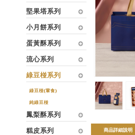
堅果塔系列
小月餅系列
蛋黃酥系列
流心系列
綠豆椪系列
綠豆椪(葷食)
純綠豆椪
鳳梨酥系列
糕皮系列
商品詳細說明