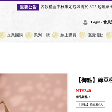
中秋限定包裝將於 8/25 起陸續出貨，數量有限，用完後將恢
Login / 會
企業團購
系列一覽
線上購買
優惠活動
【御點】綠豆椪
NT$340
商品規格：
【御點】綠豆椪4入