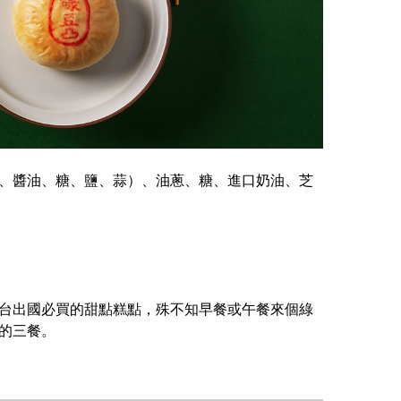
、醬油、糖、鹽、蒜）、油蔥、糖、進口奶油、芝
台出國必買的甜點糕點，殊不知早餐或午餐來個綠
的三餐。