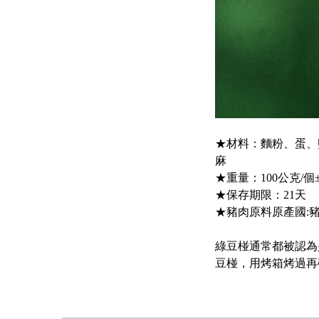
★材料：麵粉、蛋、
麻
★重量：100公克/個
★保存期限：21天
★豬肉原料原產國:豬肉
綠豆椪通常都被認為
豆椪，用烤箱烤過再