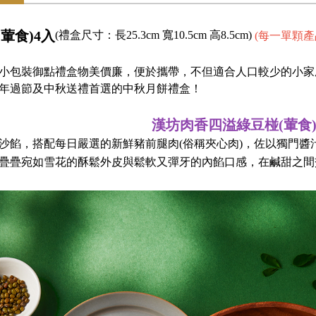
葷食)4入
(禮盒尺寸：長25.3cm 寬10.5cm 高8.5cm)
(每一單顆產
小包裝御點禮盒物美價廉，便於攜帶，不但適合人口較少的小家
年過節及中秋送禮首選的中秋月餅禮盒！
漢坊肉香四溢綠豆椪(葷食
沙餡，搭配每日嚴選的新鮮豬前腿肉(俗稱夾心肉)，佐以獨門醬
疊宛如雪花的酥鬆外皮與鬆軟又彈牙的內餡口感，在鹹甜之間交錯出